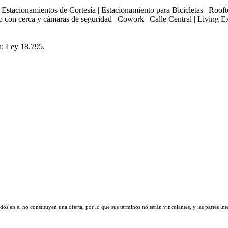
Estacionamientos de Cortesía | Estacionamiento para Bicicletas | Roofto
o con cerca y cámaras de seguridad | Cowork | Calle Central | Living Ex
a: Ley 18.795.
s en él no constituyen una oferta, por lo que sus términos no serán vinculantes, y las partes int